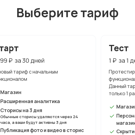
Выберите тариф
тарт
Тест
499 ₽
за 30 дней
1 ₽
за 1 
зовый тариф с начальным
Протестир
нкционалом
функционал
Данный та
Магазин
только 1 ра
Расширенная аналитика
Магази
Сторисы на 3 дня
Персон
Обычные сторисы удаляются через 24
часа, а ваши будут активны 3 дня
магази
Публикация фото и видео в сторис
Скрыти