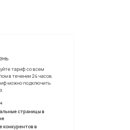
день
уйте тариф со всем
ом в течении 24 часов.
риф можно подключить
з.
н
альные страницы в
не
е конкурентов в