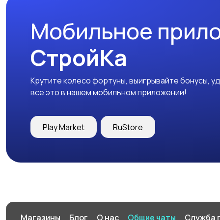
Мобильное прил
СтройКа
Крутите колесо фортуны, выигрывайте бонусы, у
все это в нашем мобильном приложении!
Play Market
RuStore
Магазины
Блог
О нас
Общие чаты
Служба 