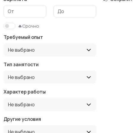
Медицина
Начало карьеры
🔥Срочно
Требуемый опыт
Производство
Рестораны и
Не выбрано
19
общепит
Тип занятости
Не выбрано
Туризм и гостиницы
Управление
недвижимостью
Характер работы
Не выбрано
Другие условия
Не выбрано