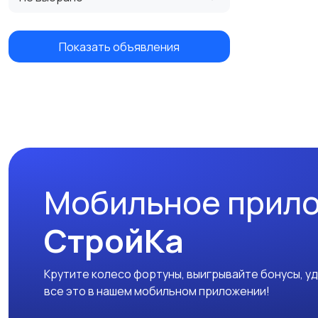
Показать объявления
Мобильное прил
СтройКа
Крутите колесо фортуны, выигрывайте бонусы, у
все это в нашем мобильном приложении!