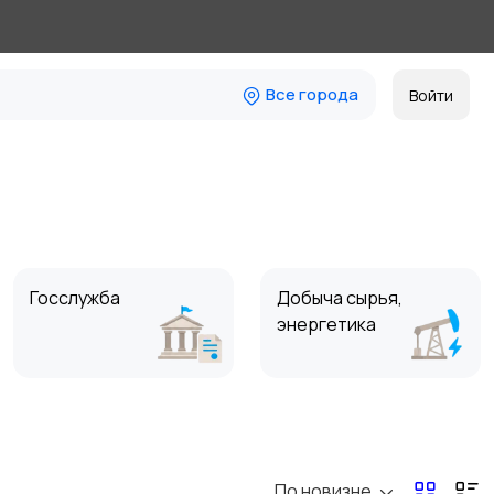
Все города
Войти
Госслужба
Добыча сырья,
энергетика
Магазины
Маркетинг и реклама
По новизне