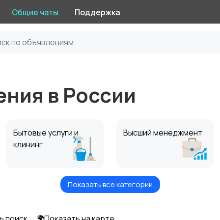
Общие чаты
Поддержка
ения в России
Бытовые услуги и
Высший менеджмент
клининг
Показать все категории
Информационные
Искусство и
технологии
развлечения
ь поиск
🌍Показать на карте