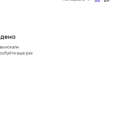
Перевозки, склад,
Продажи
закупки
50
йдено
Страхование
Строительство и
 вы искали.
ремонт
робуйте еще раз.
Юриспруденция