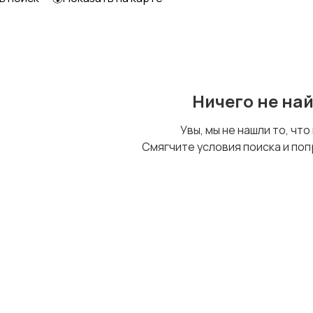
Образование и наука
Офисный персонал
Ничего не на
Сельское хозяйство
Спорт и красота
Увы, мы не нашли то, что
Смягчите условия поиска и поп
Управление
Финансы
персоналом