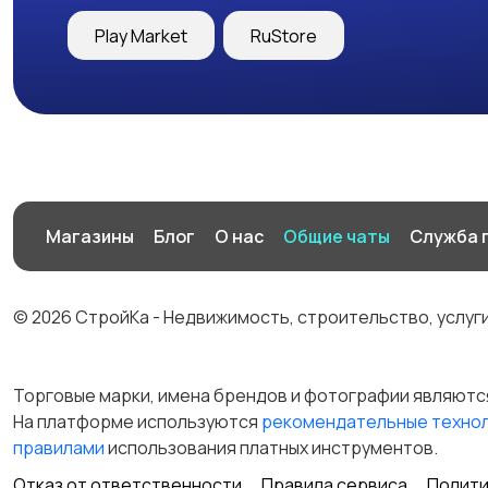
Play Market
RuStore
Магазины
Блог
О нас
Общие чаты
Служба 
© 2026 СтройКа - Недвижимость, строительство, услуг
Торговые марки, имена брендов и фотографии являютс
На платформе используются
рекомендательные техно
правилами
использования платных инструментов.
Отказ от ответственности
Правила сервиса
Полити