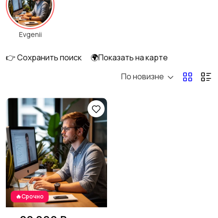
Ремонт техники
Изготовление на
7
Evgenii
заказ
2
👉 Сохранить поиск
🌍Показать на карте
По новизне
Другое
1
🔥Срочно