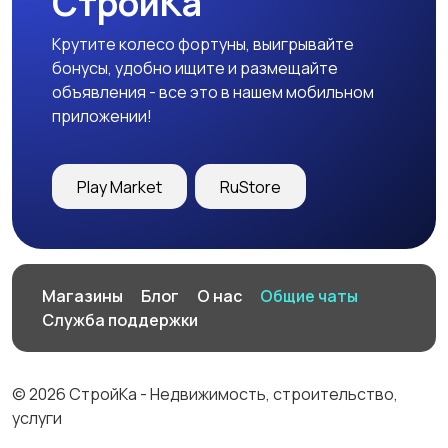
СтройКа
Крутите колесо фортуны, выигрывайте
бонусы, удобно ищите и размещайте
объявления - все это в нашем мобильном
приложении!
Play Market
RuStore
Магазины
Блог
О нас
Общие чаты
Служба поддержки
© 2026 СтройКа - Недвижимость, строительство,
услуги