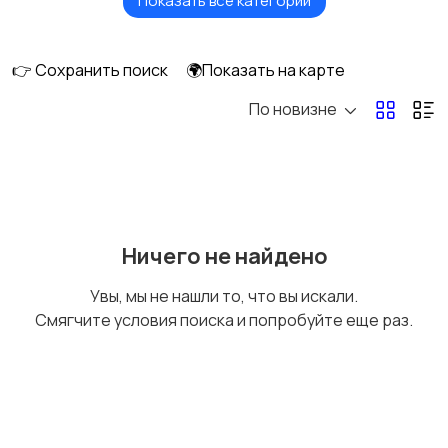
Показать все категории
Будущим мамам
Верхняя одежда
👉 Сохранить поиск
🌍Показать на карте
По новизне
Головные уборы
Домашняя одежда
Комбинезоны
Купальники
Ничего не найдено
Увы, мы не нашли то, что вы искали.
Смягчите условия поиска и попробуйте еще раз.
Нижнее белье
Обувь