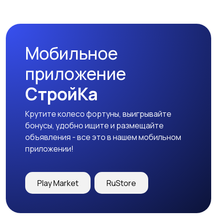
Пиджаки и костюмы
Платья и юбки
Мобильное
Свитеры и толстовки
Спортивная одежда
приложение
СтройКа
Крутите колесо фортуны, выигрывайте
Футболки и топы
Штаны и шорты
бонусы, удобно ищите и размещайте
объявления - все это в нашем мобильном
приложении!
Другое
Play Market
RuStore