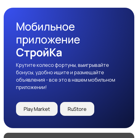
Мобильное
Медицина
Начало карьеры
приложение
СтройКа
Крутите колесо фортуны, выигрывайте
Образование и наука
Офисный персонал
бонусы, удобно ищите и размещайте
объявления - все это в нашем мобильном
приложении!
Перевозки, склад,
Продажи
Play Market
RuStore
закупки
50