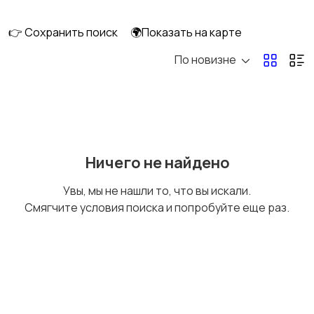
клининг
👉 Сохранить поиск
🌍Показать на карте
По новизне
Госслужба
Добыча сырья,
энергетика
Домашний персонал
Издательства и СМИ
Ничего не найдено
Увы, мы не нашли то, что вы искали.
Смягчите условия поиска и попробуйте еще раз.
Информационные
Искусство и
технологии
развлечения
Магазины
Маркетинг и реклама