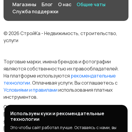
Производство
Рестораны и
19
Магазины
Блог
О нас
Общие чаты
общепит
Служба поддержки
© 2026 СтройКа - Недвижимость, строительство,
Сельское хозяйство
Спорт и красота
услуги
Торговые марки, имена брендов и фотографии
являются собственностью их правообладателей.
Страхование
Строительство и
На платформе используются
рекомендательные
ремонт
технологии
. Оплачивая услуги, Вы соглашаетесь c
Условиями и правилами
использования платных
инструментов.
Туризм и гостиницы
Управление
Отказ от ответственности
Правила сервиса
недвижимостью
Используем куки и рекомендательные
Политика конфиденциальности
Пользовательское
технологии
соглашение
Запрещенные товары/услуги
Это чтобы сайт работал лучше. Оставаясь с нами, вы
Правообладателям
Партнерская программа