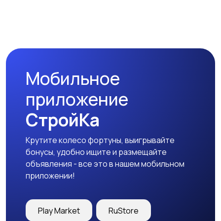
Стиральные машины
Утюги и уход за
одеждой
Мобильное
Холодильники
Швейное
приложение
оборудование
СтройКа
Крутите колесо фортуны, выигрывайте
бонусы, удобно ищите и размещайте
объявления - все это в нашем мобильном
приложении!
Play Market
RuStore