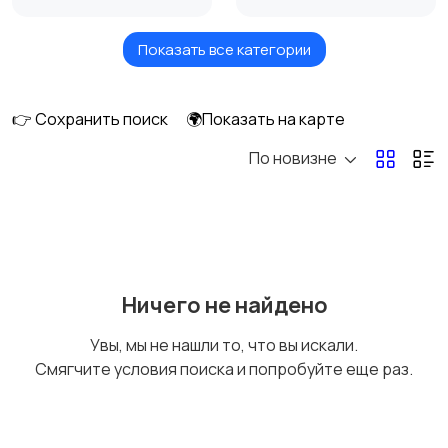
Показать все категории
Измельчение и
Климатическая
смешивание
техника
👉 Сохранить поиск
🌍Показать на карте
По новизне
Кулеры и фильтры для
Плиты и духовые
воды
шкафы
Посудомоечные
Приготовление еды
Ничего не найдено
машины
Увы, мы не нашли то, что вы искали.
Смягчите условия поиска и попробуйте еще раз.
Приготовление
Пылесосы и
напитков
пароочистители