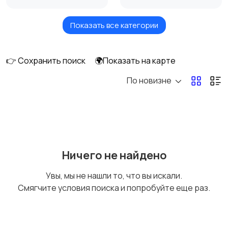
Показать все категории
Акустика, колонки,
Домашние
сабвуферы
кинотеатры
👉 Сохранить поиск
🌍Показать на карте
По новизне
DVD, Blu-ray и
Музыкальные центры
медиаплееры
и магнитолы
MP3-плееры и
Электронные книги
Ничего не найдено
портативное аудио
Увы, мы не нашли то, что вы искали.
Смягчите условия поиска и попробуйте еще раз.
Спутниковое и
Аудиоусилители и
цифровое ТВ
ресиверы