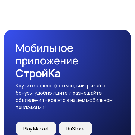
Наушники
Микрофоны
Мобильное
Аксессуары
приложение
СтройКа
Крутите колесо фортуны, выигрывайте
бонусы, удобно ищите и размещайте
объявления - все это в нашем мобильном
приложении!
Play Market
RuStore