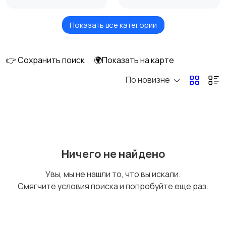
Показать все категории
Измельчение и
Климатическая
смешивание
техника
👉 Сохранить поиск
🌍Показать на карте
По новизне
Кулеры и фильтры для
Плиты и духовые
воды
шкафы
Посудомоечные
Приготовление еды
Ничего не найдено
машины
Увы, мы не нашли то, что вы искали.
Смягчите условия поиска и попробуйте еще раз.
Приготовление
Пылесосы и
напитков
пароочистители