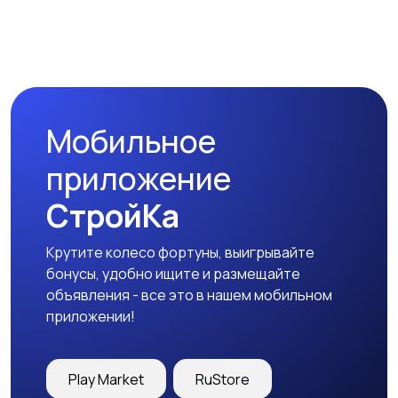
Стиральные машины
Утюги и уход за
одеждой
Мобильное
Холодильники
Швейное
приложение
оборудование
СтройКа
Крутите колесо фортуны, выигрывайте
бонусы, удобно ищите и размещайте
объявления - все это в нашем мобильном
приложении!
Play Market
RuStore