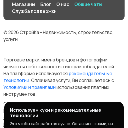
Производство
Рестораны и
19
Магазины
Блог
О нас
Общие чаты
общепит
Служба поддержки
© 2026 СтройКа - Недвижимость, строительство,
Сельское хозяйство
Спорт и красота
услуги
Торговые марки, имена брендов и фотографии
являются собственностью их правообладателей.
Страхование
Строительство и
На платформе используются
рекомендательные
ремонт
технологии
. Оплачивая услуги, Вы соглашаетесь c
Условиями и правилами
использования платных
инструментов.
Туризм и гостиницы
Управление
Отказ от ответственности
Правила сервиса
недвижимостью
Используем куки и рекомендательные
Политика конфиденциальности
Пользовательское
технологии
соглашение
Запрещенные товары/услуги
Это чтобы сайт работал лучше. Оставаясь с нами, вы
Правообладателям
Партнерская программа