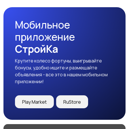
Мобильное
Медицина
Начало карьеры
приложение
СтройКа
Крутите колесо фортуны, выигрывайте
Образование и наука
Офисный персонал
бонусы, удобно ищите и размещайте
объявления - все это в нашем мобильном
приложении!
Перевозки, склад,
Продажи
Play Market
RuStore
закупки
50