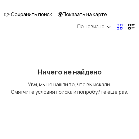
клининг
👉 Сохранить поиск
🌍Показать на карте
По новизне
Госслужба
Добыча сырья,
энергетика
Домашний персонал
Издательства и СМИ
Ничего не найдено
Увы, мы не нашли то, что вы искали.
Смягчите условия поиска и попробуйте еще раз.
Информационные
Искусство и
технологии
развлечения
Магазины
Маркетинг и реклама