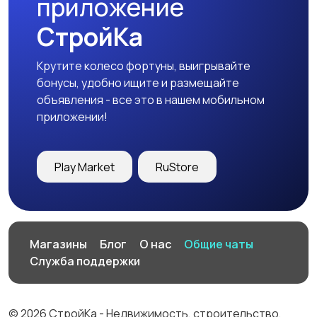
приложение
СтройКа
Крутите колесо фортуны, выигрывайте
бонусы, удобно ищите и размещайте
объявления - все это в нашем мобильном
приложении!
Play Market
RuStore
Магазины
Блог
О нас
Общие чаты
Служба поддержки
© 2026 СтройКа - Недвижимость, строительство,