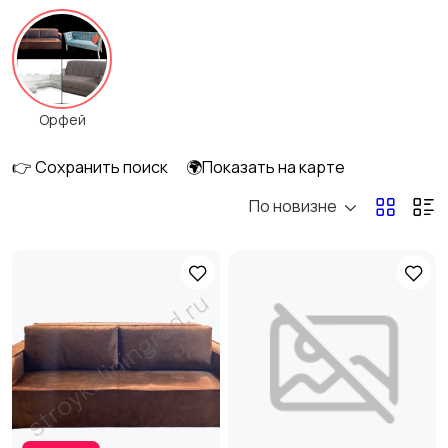
строительство
100
Ремонт техники
Изготовление на
7
Орфей
заказ
2
👉 Сохранить поиск
🌍Показать на карте
По новизне
Другое
1