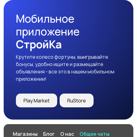
Мобильное
Футболки и поло
Штаны и шорты
приложение
СтройКа
Крутите колесо фортуны, выигрывайте
Другое
бонусы, удобно ищите и размещайте
объявления - все это в нашем мобильном
приложении!
Play Market
RuStore
Магазины
Блог
О нас
Общие чаты