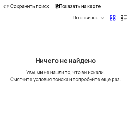
👉 Сохранить поиск
🌍Показать на карте
По новизне
Комбинезоны
Нижнее белье
Обувь
Пиджаки и костюмы
Ничего не найдено
Увы, мы не нашли то, что вы искали.
Смягчите условия поиска и попробуйте еще раз.
Рубашки
Свитеры и толстовки
Спецодежда
Спортивная одежда