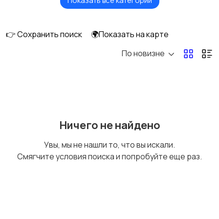
Показать все категории
Стационарные
Мобильные
телефоны
телефоны
👉 Сохранить поиск
🌍Показать на карте
По новизне
Рации и спутниковые
Запчасти
телефоны
Внешние
Зарядные устройства
Ничего не найдено
аккумуляторы
Увы, мы не нашли то, что вы искали.
Смягчите условия поиска и попробуйте еще раз.
Чехлы
Аксессуары