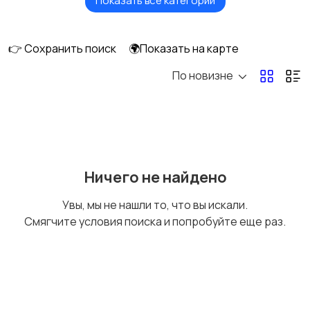
Показать все категории
Измельчение и
Климатическая
смешивание
техника
👉 Сохранить поиск
🌍Показать на карте
По новизне
Кулеры и фильтры для
Плиты и духовые
воды
шкафы
Посудомоечные
Приготовление еды
Ничего не найдено
машины
Увы, мы не нашли то, что вы искали.
Смягчите условия поиска и попробуйте еще раз.
Приготовление
Пылесосы и
напитков
пароочистители