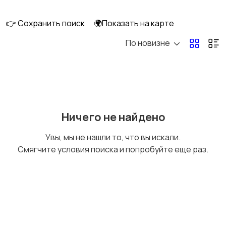
клининг
👉 Сохранить поиск
🌍Показать на карте
По новизне
Госслужба
Добыча сырья,
энергетика
Домашний персонал
Издательства и СМИ
Ничего не найдено
Увы, мы не нашли то, что вы искали.
Смягчите условия поиска и попробуйте еще раз.
Информационные
Искусство и
технологии
развлечения
Магазины
Маркетинг и реклама