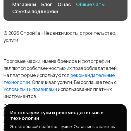
Производство
Рестораны и
19
Магазины
Блог
О нас
Общие чаты
общепит
Служба поддержки
© 2026 СтройКа - Недвижимость, строительство,
Сельское хозяйство
Спорт и красота
услуги
Торговые марки, имена брендов и фотографии
являются собственностью их правообладателей.
Страхование
Строительство и
На платформе используются
рекомендательные
ремонт
технологии
. Оплачивая услуги, Вы соглашаетесь c
Условиями и правилами
использования платных
инструментов.
Туризм и гостиницы
Управление
Отказ от ответственности
Правила сервиса
недвижимостью
Используем куки и рекомендательные
Политика конфиденциальности
Пользовательское
технологии
соглашение
Запрещенные товары/услуги
Это чтобы сайт работал лучше. Оставаясь с нами, вы
Правообладателям
Партнерская программа