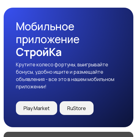
Мобильное
Медицина
Начало карьеры
приложение
СтройКа
Крутите колесо фортуны, выигрывайте
Образование и наука
Офисный персонал
бонусы, удобно ищите и размещайте
объявления - все это в нашем мобильном
приложении!
Перевозки, склад,
Продажи
Play Market
RuStore
закупки
50