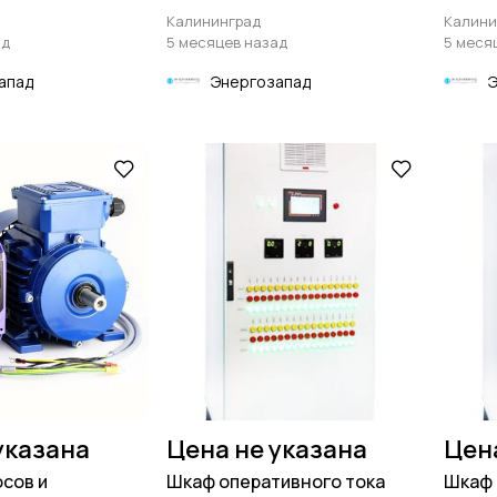
 мощности
преобразоват
подза
Калининград
Калини
ад
5 месяцев назад
5 меся
апад
Энергозапад
указана
Цена не указана
Цен
осов и
Шкаф оперативного тока
Шкаф 