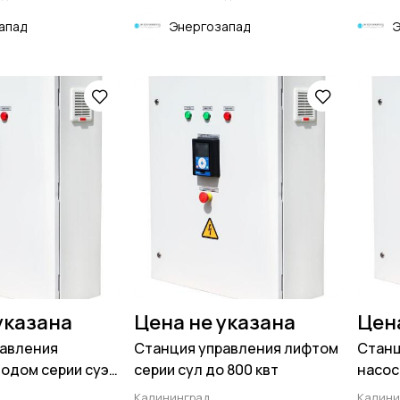
апад
Энергозапад
указана
Цена не указана
Цен
равления
Станция управления лифтом
Станц
одом серии суэп
серии сул до 800 квт
насос
квт
Калининград
Калини