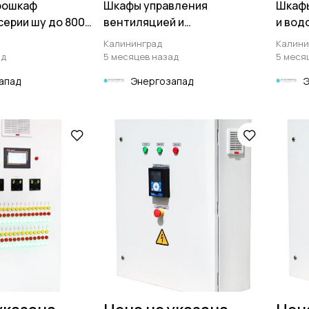
рошкаф
Шкафы управления
Шкафы
серии шу до 800
вентиляцией и
и вод
вентилятором шув до 800 квт
800 к
Калининград
Калини
ад
5 месяцев назад
5 меся
апад
Энергозапад