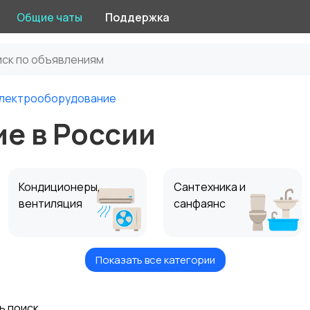
Общие чаты
Поддержка
лектрооборудование
е в России
Кондиционеры,
Сантехника и
вентиляция
санфаянс
Показать все категории
ь поиск