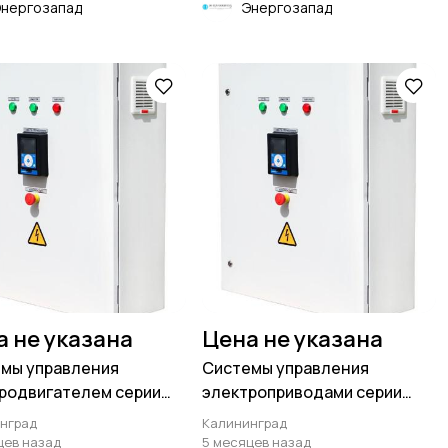
Энергозапад
Энергозапад
а не указана
Цена не указана
мы управления
Системы управления
родвигателем серии
электроприводами серии
 800 квт
суэп до 800 квт
нград
Калининград
цев назад
5 месяцев назад