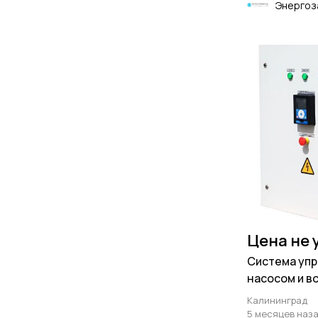
Энергоз
Цена не 
Система уп
насосом и 
сун до 800 к
Калининград
5 месяцев наз