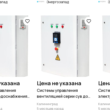
апад
Энергозапад
указана
Цена не указана
Цен
равления
Системы управления
Систе
водоснабжения
вентиляцией серии сув до
элект
вт
800 квт
суэ до
Калининград
Калини
ад
5 месяцев назад
5 меся