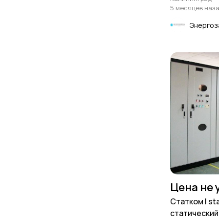
5 месяцев наз
Энергоз
Цена не 
Статком | s
статический