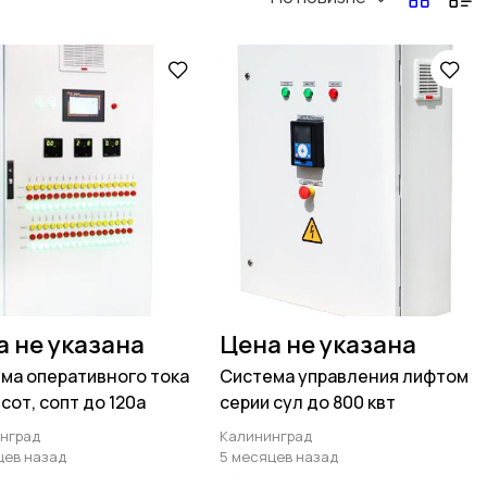
а не указана
Цена не указана
ма оперативного тока
Система управления лифтом
сот, сопт до 120а
серии сул до 800 квт
нград
Калининград
цев назад
5 месяцев назад