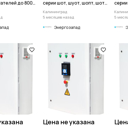
ателей до 800
серии шот, шуот, шопт, шотв
серии
до 120а
Калининград
Калини
ад
5 месяцев назад
5 меся
апад
Энергозапад
указана
Цена не указана
Цен