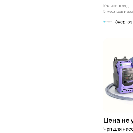
реактивной
Калининград
5 месяцев наз
Энергоз
Цена не 
Чрп для нас