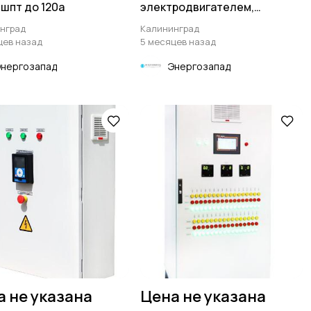
 шпт до 120а
электродвигателем,
двигателем шуэ, шуэп, шуд
нград
Калининград
цев назад
5 месяцев назад
Энергозапад
Энергозапад
а не указана
Цена не указана