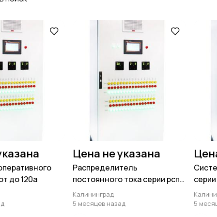
указана
Цена не указана
Цен
оперативного
Распределитель
Систе
от до 120а
постоянного тока серии рспт
серии 
до 120а
Калининград
Калини
ад
5 месяцев назад
5 меся