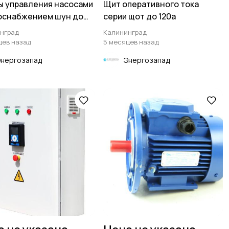
 управления насосами
Щит оперативного тока
оснабжением шун до
серии щот до 120а
вт
нград
Калининград
цев назад
5 месяцев назад
Энергозапад
Энергозапад