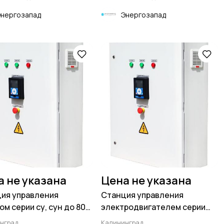
Энергозапад
Энергозапад
а не указана
Цена не указана
ия управления
Станция управления
ом серии су, сун до 800
электродвигателем серии
суэ до 800 квт
нград
Калининград