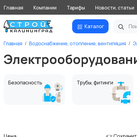
Главная
Компании
Тарифы
Новости, статьи
Каталог
Главная
Водоснабжение, отопление, вентиляция
Э
Электрооборудовани
Безопасность
Трубы, фитинги
Электрооборудован
Расходники для
ие
климатического
55
оборудования
Цена
👉 Сохранит