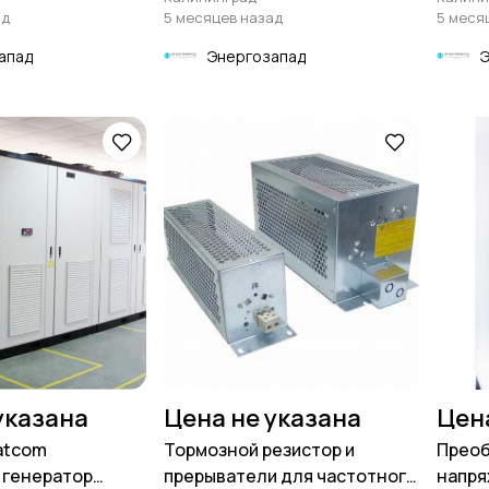
ад
5 месяцев назад
5 меся
апад
Энергозапад
указана
Цена не указана
Цен
tatcom
Тормозной резистор и
Преоб
 генератор
прерыватели для частотного
напря