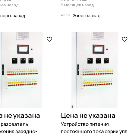
цев назад
5 месяцев назад
Энергозапад
Энергозапад
а не указана
Цена не указана
разователь
Устройство питания
жения зарядно-
постоянного тока серии уппт