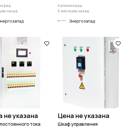
рядный пнзп до 120а
до 120а
нград
Калининград
цев назад
5 месяцев назад
Энергозапад
Энергозапад
а не указана
Цена не указана
постоянного тока
Шкаф управления