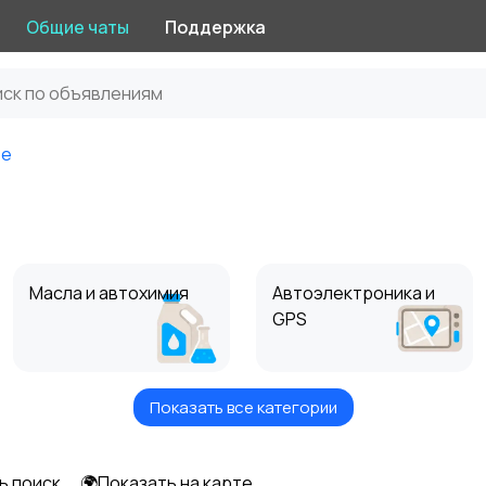
Общие чаты
Поддержка
ое
Масла и автохимия
Автоэлектроника и
GPS
Показать все категории
Мотоэкипировка
Другое
ь поиск
🌍Показать на карте