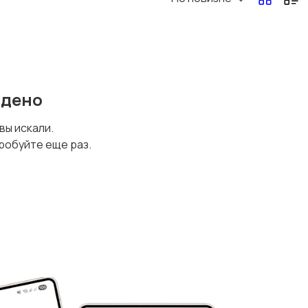
йдено
 вы искали.
робуйте еще раз.