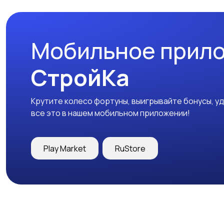
Мобильное прил
СтройКа
Крутите колесо фортуны, выигрывайте бонусы, у
все это в нашем мобильном приложении!
Play Market
RuStore