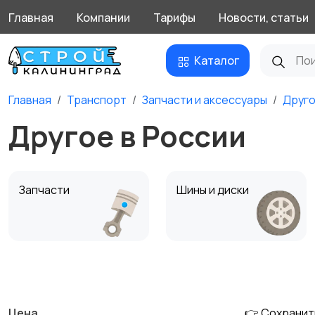
Главная
Компании
Тарифы
Новости, статьи
Каталог
Главная
Транспорт
Запчасти и аксессуары
Друг
Другое в России
Запчасти
Шины и диски
Противоугонные
Багажные системы и
устройства
прицепы
Цена
👉 Сохранит