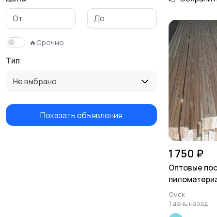
🔥Срочно
Тип
Не выбрано
Показать объявления
1 750 ₽
Оптовые пос
пиломатериа
половка, пла
Омск
брусок
1 день назад