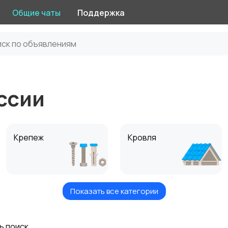
Общие чаты
Поддержка
ссии
Крепеж
Кровля
Показать все категории
Сухие строительные
Сыпучие материалы
смеси
ь поиск