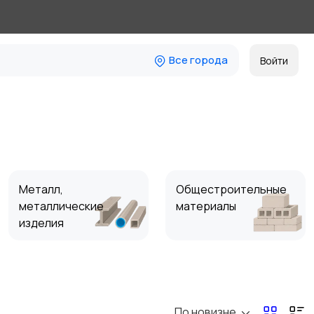
Все города
Войти
Металл,
Общестроительные
металлические
материалы
изделия
Утепление, изоляция
Фасадные системы
По новизне