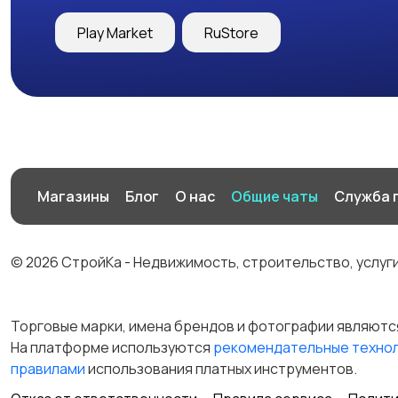
Play Market
RuStore
Магазины
Блог
О нас
Общие чаты
Служба 
© 2026 СтройКа - Недвижимость, строительство, услуг
Торговые марки, имена брендов и фотографии являютс
На платформе используются
рекомендательные техно
правилами
использования платных инструментов.