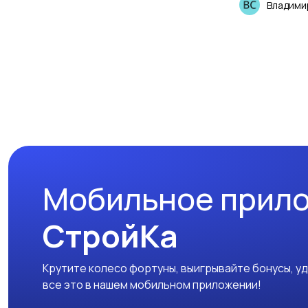
Владими
Мобильное прил
СтройКа
Крутите колесо фортуны, выигрывайте бонусы, у
все это в нашем мобильном приложении!