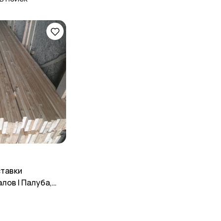
тавки
лов | Палуба,
нкет, штакетник,