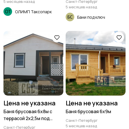
5 месяцев назад
Санкт-Петербург
5 месяцев назад
ОЛИМП Таксопарк
Бани под ключ
Цена не указана
Цена не указана
Баня брусовая 6х8м с
Баня брусовая 6х9м
террасой 2х2,5м под
Санкт-Петербург
общей кровлей
5 месяцев назад
Санкт-Петербург