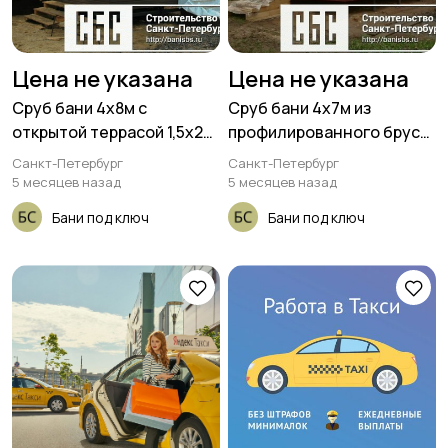
Цена не указана
Цена не указана
Сруб бани 4х8м с
Сруб бани 4х7м из
открытой террасой 1,5х2м
профилированного бруса
под общей кровлей
100х150мм с террасой
Санкт-Петербург
Санкт-Петербург
1,5х3м
5 месяцев назад
5 месяцев назад
Бани под ключ
Бани под ключ