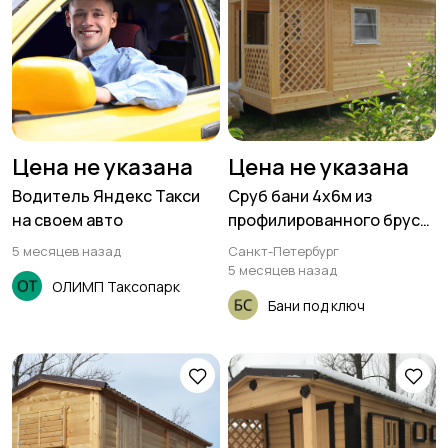
Цена не указана
Цена не указана
Водитель Яндекс Такси
Сруб бани 4х6м из
на своем авто
профилированного бруса
150х150мм Популярный
5 месяцев назад
Санкт-Петербург
проект
5 месяцев назад
ОЛИМП Таксопарк
Бани под ключ