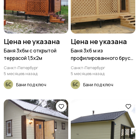
Цена не указана
Цена не указана
Баня 3х6м с открытой
Баня 3х6 м из
террасой 1,5х2м
профилированного бруса
с террасой 1,5х4,5 м
Санкт-Петербург
Санкт-Петербург
5 месяцев назад
5 месяцев назад
Бани под ключ
Бани под ключ