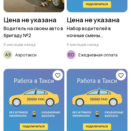
Цена не указана
Цена не указана
Водитель на своем авто в
Набор водителей в
бригаду №2
ночные смены
(приглашаем женщин)
5 месяцев назад
5 месяцев назад
Аэротакси
Ежедневная оплата