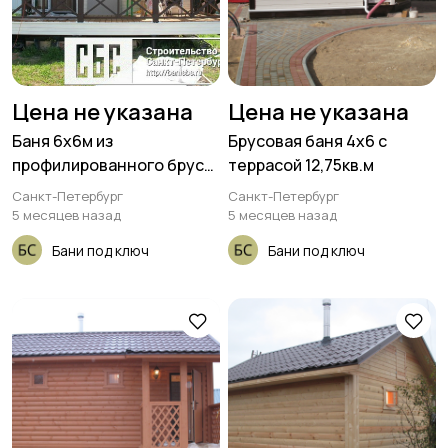
Цена не указана
Цена не указана
Баня 6х6м из
Брусовая баня 4х6 с
профилированного бруса
террасой 12,75кв.м
150х150мм с террасой
Санкт-Петербург
Санкт-Петербург
3х6м под общей кровлей
5 месяцев назад
5 месяцев назад
Бани под ключ
Бани под ключ