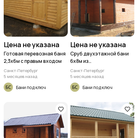
Цена не указана
Цена не указана
Готовая перевозная баня
Сруб двухэтажной бани
2,3х6м с правым входом
6х8м из
профилированного бруса
Санкт-Петербург
Санкт-Петербург
150х150х6000мм
5 месяцев назад
5 месяцев назад
Бани под ключ
Бани под ключ