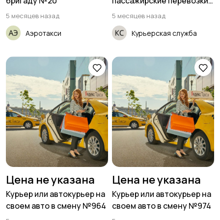
бригаду №20
пассажирские перевозки
(ищем женщин)
5 месяцев назад
5 месяцев назад
Аэротакси
Курьерская служба
Цена не указана
Цена не указана
Курьер или автокурьер на
Курьер или автокурьер на
своем авто в смену №964
своем авто в смену №974