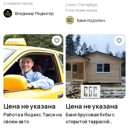
100х150мм с террасой
2 недели назад
Санкт-Петербург
2х2,5м
5 месяцев назад
Владимир Редингер
Бани под ключ
Цена не указана
Цена не указана
Работа в Яндекс.Такси на
Баня брусовая 6х6м с
своем авто
открытой террасой
2,5х2,5м