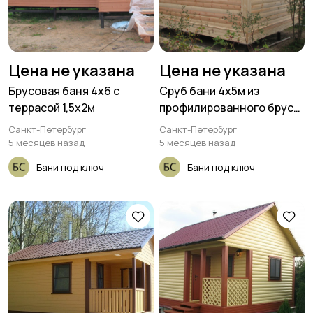
Цена не указана
Цена не указана
Брусовая баня 4х6 с
Сруб бани 4х5м из
террасой 1,5х2м
профилированного бруса
100х150мм с крыльцом
Санкт-Петербург
Санкт-Петербург
1х1,3м
5 месяцев назад
5 месяцев назад
Бани под ключ
Бани под ключ