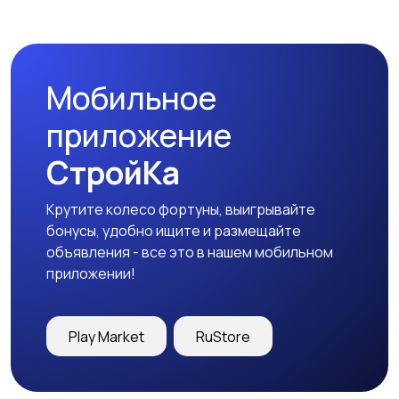
Наушники
Микрофоны
Мобильное
Аксессуары
приложение
СтройКа
Крутите колесо фортуны, выигрывайте
бонусы, удобно ищите и размещайте
объявления - все это в нашем мобильном
приложении!
Play Market
RuStore