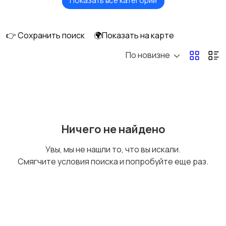
Показать все категории
Акустика, колонки,
Домашние
сабвуферы
кинотеатры
👉 Сохранить поиск
🌍Показать на карте
По новизне
DVD, Blu-ray и
Музыкальные центры
медиаплееры
и магнитолы
MP3-плееры и
Электронные книги
Ничего не найдено
портативное аудио
Увы, мы не нашли то, что вы искали.
Смягчите условия поиска и попробуйте еще раз.
Спутниковое и
Аудиоусилители и
цифровое ТВ
ресиверы