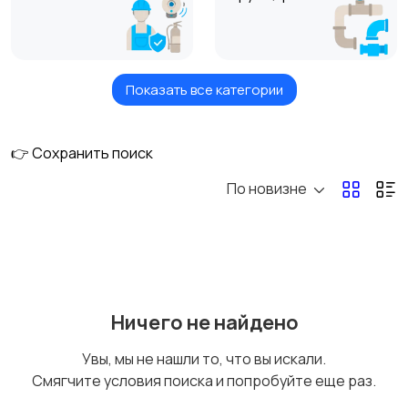
Показать все категории
Кондиционеры,
Сантехника и
вентиляция
санфаянс
👉 Сохранить поиск
По новизне
Насосы, счетчики, газ
Котлы, радиаторы,
оборудование
Электрооборудован
Расходники для
Ничего не найдено
ие
климатического
оборудования
Увы, мы не нашли то, что вы искали.
Смягчите условия поиска и попробуйте еще раз.