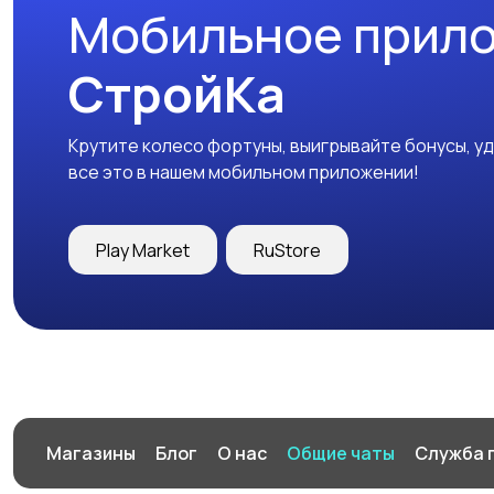
Мобильное прил
СтройКа
Крутите колесо фортуны, выигрывайте бонусы, у
все это в нашем мобильном приложении!
Play Market
RuStore
Магазины
Блог
О нас
Общие чаты
Служба 