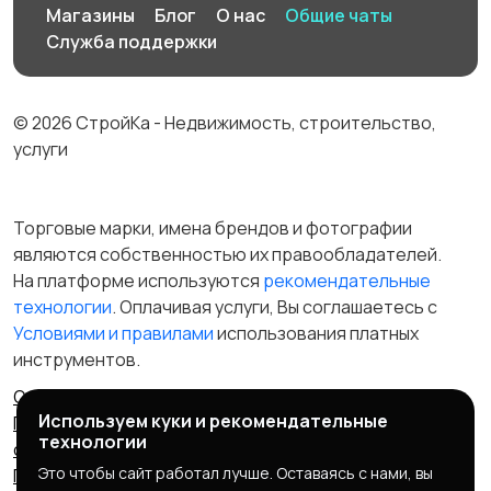
Магазины
Блог
О нас
Общие чаты
Служба поддержки
© 2026 СтройКа - Недвижимость, строительство,
услуги
Торговые марки, имена брендов и фотографии
являются собственностью их правообладателей.
На платформе используются
рекомендательные
технологии
. Оплачивая услуги, Вы соглашаетесь c
Условиями и правилами
использования платных
инструментов.
Отказ от ответственности
Правила сервиса
Используем куки и рекомендательные
Политика конфиденциальности
Пользовательское
технологии
соглашение
Запрещенные товары/услуги
Это чтобы сайт работал лучше. Оставаясь с нами, вы
Правообладателям
Партнерская программа