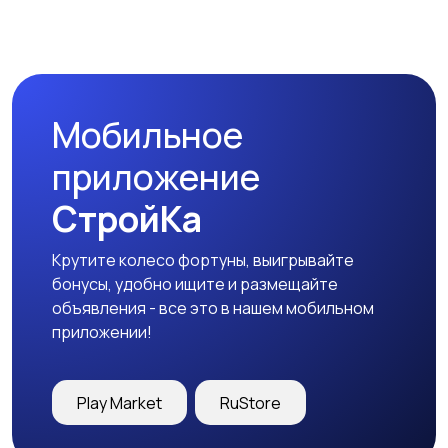
Коммерческая
Прочие строения
недвижимость
Мобильное
приложение
СтройКа
Крутите колесо фортуны, выигрывайте
бонусы, удобно ищите и размещайте
объявления - все это в нашем мобильном
приложении!
Play Market
RuStore