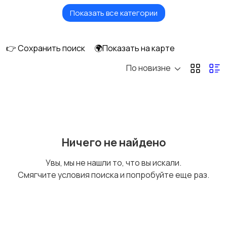
Показать все категории
Продажа комнаты
Продажа участка
👉 Сохранить поиск
🌍Показать на карте
По новизне
Аренда квартиры
Аренда комнаты
Аренда дома
Квартиры посуточно
Ничего не найдено
Увы, мы не нашли то, что вы искали.
Смягчите условия поиска и попробуйте еще раз.
Комнаты посуточно
Дома посуточно