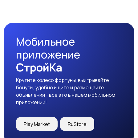
Магазины
Маркетинг и реклама
Мобильное
Медицина
Начало карьеры
приложение
СтройКа
Крутите колесо фортуны, выигрывайте
Образование и наука
Офисный персонал
бонусы, удобно ищите и размещайте
объявления - все это в нашем мобильном
приложении!
Перевозки, склад,
Продажи
Play Market
RuStore
закупки