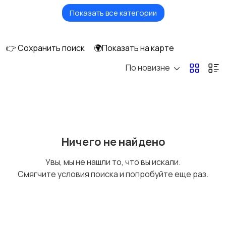
Показать все категории
Бытовые услуги и
Высший менеджмент
клининг
👉 Сохранить поиск
🌍Показать на карте
По новизне
Госслужба
Добыча сырья,
энергетика
Домашний персонал
Издательства и СМИ
Ничего не найдено
Увы, мы не нашли то, что вы искали.
Смягчите условия поиска и попробуйте еще раз.
Информационные
Искусство и
технологии
развлечения