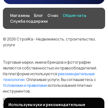
Производство
Рестораны и
Магазины
Блог
О нас
Общие чаты
общепит
Служба поддержки
© 2026 СтройКа - Недвижимость, строительство,
Сельское хозяйство
Спорт и красота
услуги
Торговые марки, имена брендов и фотографии
являются собственностью их правообладателей.
Страхование
Строительство и
На платформе используются
рекомендательные
ремонт
технологии
. Оплачивая услуги, Вы соглашаетесь c
Условиями и правилами
использования платных
инструментов.
Туризм и гостиницы
Управление
Отказ от ответственности
Правила сервиса
недвижимостью
Используем куки и рекомендательные
Политика конфиденциальности
Пользовательское