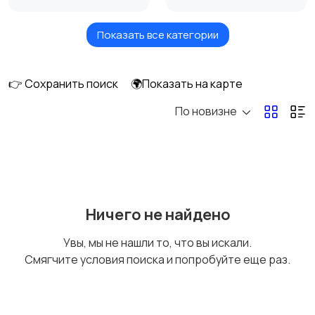
Показать все категории
Головные уборы
Домашняя одежда
👉 Сохранить поиск
🌍Показать на карте
По новизне
Комбинезоны
Нижнее белье
Обувь
Пиджаки и костюмы
Ничего не найдено
Увы, мы не нашли то, что вы искали.
Смягчите условия поиска и попробуйте еще раз.
Рубашки
Свитеры и толстовки