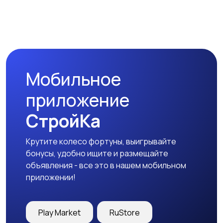
Спецодежда
Спортивная одежда
Мобильное
Футболки и поло
Штаны и шорты
приложение
СтройКа
Крутите колесо фортуны, выигрывайте
Другое
бонусы, удобно ищите и размещайте
объявления - все это в нашем мобильном
приложении!
Play Market
RuStore