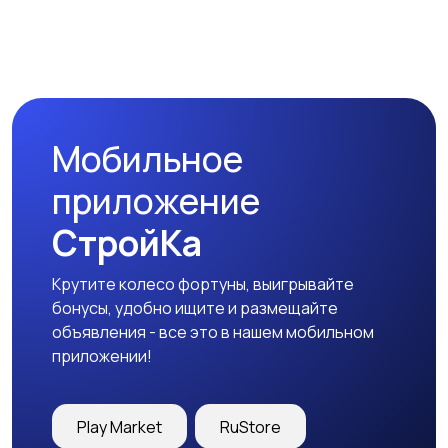
Пиджаки и костюмы
Платья и юбки
Мобильное
Свитеры и толстовки
Спортивная одежда
приложение
СтройКа
Крутите колесо фортуны, выигрывайте
Футболки и топы
Штаны и шорты
бонусы, удобно ищите и размещайте
объявления - все это в нашем мобильном
приложении!
Другое
Play Market
RuStore