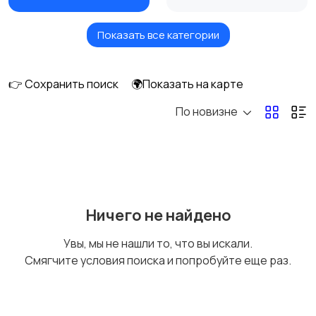
Показать все категории
Будущим мамам
Верхняя одежда
👉 Сохранить поиск
🌍Показать на карте
По новизне
Головные уборы
Домашняя одежда
Комбинезоны
Купальники
Ничего не найдено
Увы, мы не нашли то, что вы искали.
Смягчите условия поиска и попробуйте еще раз.
Нижнее белье
Обувь