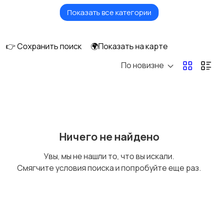
Показать все категории
Спецтехника
Автобусы и грузовики
👉 Сохранить поиск
🌍Показать на карте
По новизне
Запчасти и
Водный транспорт
аксессуары
Ничего не найдено
Увы, мы не нашли то, что вы искали.
Смягчите условия поиска и попробуйте еще раз.