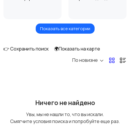
Показать все категории
Головные уборы
Домашняя одежда
👉 Сохранить поиск
🌍Показать на карте
По новизне
Комбинезоны
Нижнее белье
Обувь
Пиджаки и костюмы
Ничего не найдено
Увы, мы не нашли то, что вы искали.
Смягчите условия поиска и попробуйте еще раз.