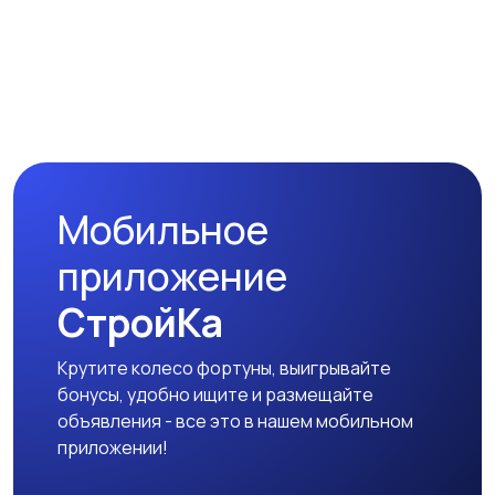
Рубашки
Свитеры и толстовки
Спецодежда
Спортивная одежда
Мобильное
Футболки и поло
Штаны и шорты
приложение
СтройКа
Крутите колесо фортуны, выигрывайте
Другое
бонусы, удобно ищите и размещайте
объявления - все это в нашем мобильном
приложении!