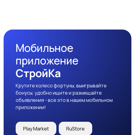
Комплектующие и
Аксессуары
запчасти
Мобильное
приложение
СтройКа
Крутите колесо фортуны, выигрывайте
бонусы, удобно ищите и размещайте
объявления - все это в нашем мобильном
приложении!
Play Market
RuStore