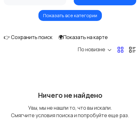
Показать все категории
Мониторы
Клавиатуры и мыши
👉 Сохранить поиск
🌍Показать на карте
По новизне
Оргтехника и
Сетевое
расходники
оборудование
Мультимедиа
Накопители данных и
Ничего не найдено
картридеры
Увы, мы не нашли то, что вы искали.
Смягчите условия поиска и попробуйте еще раз.
Программное
Рули, джойстики,
обеспечение
геймпады