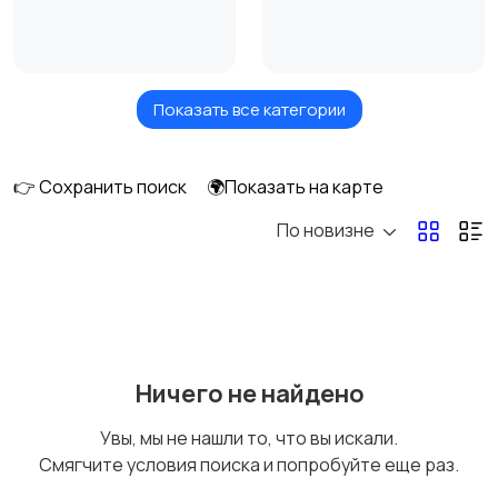
Показать все категории
Измельчение и
Климатическая
смешивание
техника
👉 Сохранить поиск
🌍Показать на карте
По новизне
Кулеры и фильтры для
Плиты и духовые
воды
шкафы
Посудомоечные
Приготовление еды
Ничего не найдено
машины
Увы, мы не нашли то, что вы искали.
Смягчите условия поиска и попробуйте еще раз.