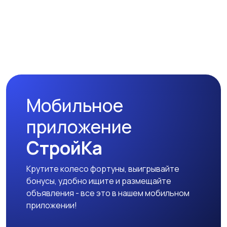
Приготовление
Пылесосы и
напитков
пароочистители
Стиральные машины
Утюги и уход за
одеждой
Мобильное
Холодильники
Швейное
приложение
оборудование
СтройКа
Крутите колесо фортуны, выигрывайте
бонусы, удобно ищите и размещайте
объявления - все это в нашем мобильном
приложении!