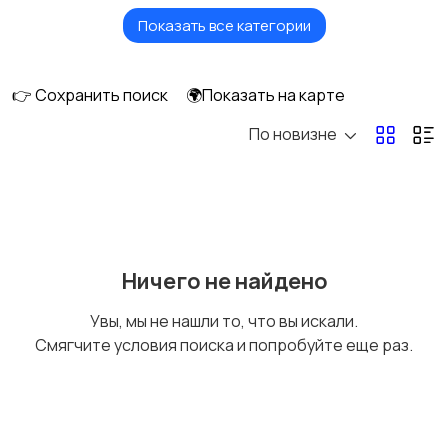
Показать все категории
Бытовые услуги и
Высший менеджмент
клининг
👉 Сохранить поиск
🌍Показать на карте
По новизне
Госслужба
Добыча сырья,
энергетика
Домашний персонал
Издательства и СМИ
Ничего не найдено
Увы, мы не нашли то, что вы искали.
Смягчите условия поиска и попробуйте еще раз.
Информационные
Искусство и
технологии
развлечения