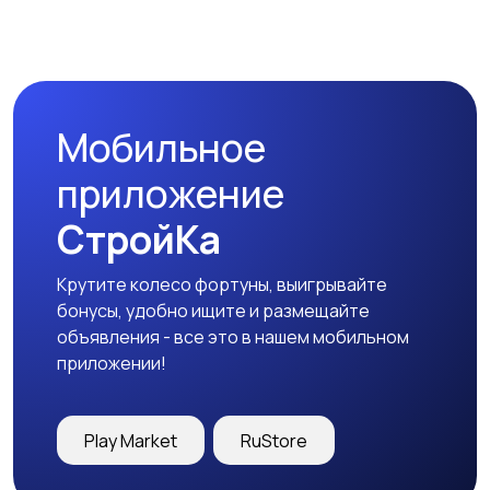
Магазины
Маркетинг и реклама
Мобильное
Медицина
Начало карьеры
приложение
СтройКа
Крутите колесо фортуны, выигрывайте
Образование и наука
Офисный персонал
бонусы, удобно ищите и размещайте
объявления - все это в нашем мобильном
приложении!
Перевозки, склад,
Продажи
Play Market
RuStore
закупки