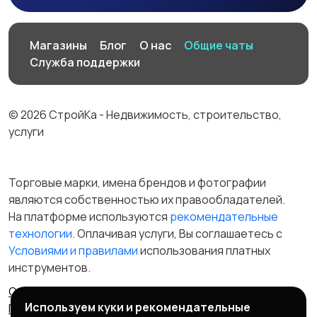
Производство
Рестораны и
Магазины
Блог
О нас
Общие чаты
общепит
Служба поддержки
© 2026 СтройКа - Недвижимость, строительство,
Сельское хозяйство
Спорт и красота
услуги
Торговые марки, имена брендов и фотографии
являются собственностью их правообладателей.
Страхование
Строительство и
На платформе используются
рекомендательные
ремонт
технологии
. Оплачивая услуги, Вы соглашаетесь c
Условиями и правилами
использования платных
инструментов.
Туризм и гостиницы
Управление
Отказ от ответственности
Правила сервиса
недвижимостью
Используем куки и рекомендательные
Политика конфиденциальности
Пользовательское