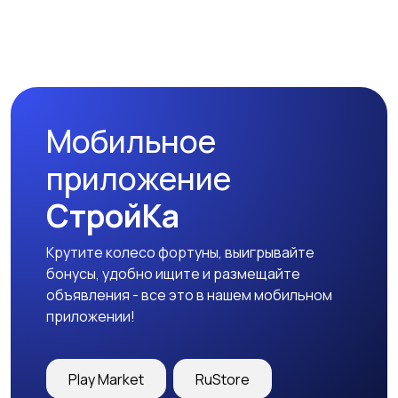
Спецодежда
Спортивная одежда
Мобильное
Футболки и поло
Штаны и шорты
приложение
СтройКа
Крутите колесо фортуны, выигрывайте
Другое
бонусы, удобно ищите и размещайте
объявления - все это в нашем мобильном
приложении!
Play Market
RuStore