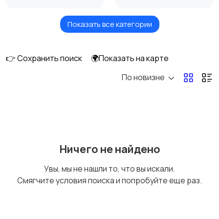
Показать все категории
Головные уборы
Домашняя одежда
👉 Сохранить поиск
🌍Показать на карте
По новизне
Комбинезоны
Нижнее белье
Обувь
Пиджаки и костюмы
Ничего не найдено
Увы, мы не нашли то, что вы искали.
Смягчите условия поиска и попробуйте еще раз.
Рубашки
Свитеры и толстовки