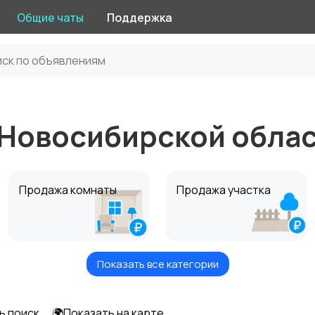
Общие чаты
Поддержка
 Новосибирской обла
Продажа комнаты
Продажа участка
Показать все категории
Комнаты посуточно
Дома посуточно
ь поиск
🌍Показать на карте