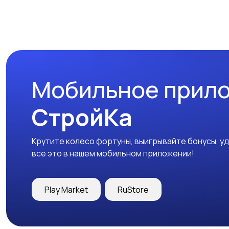
Мобильное прил
СтройКа
Крутите колесо фортуны, выигрывайте бонусы, у
все это в нашем мобильном приложении!
Play Market
RuStore