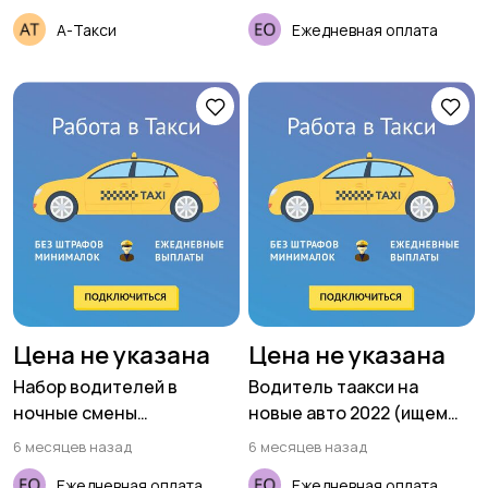
А-Такси
Ежедневная оплата
Цена не указана
Цена не указана
Набор водителей в
Водитель таакси на
ночные смены
новые авто 2022 (ищем
(приглашаем женщин)
женщин)
6 месяцев назад
6 месяцев назад
Ежедневная оплата
Ежедневная оплата