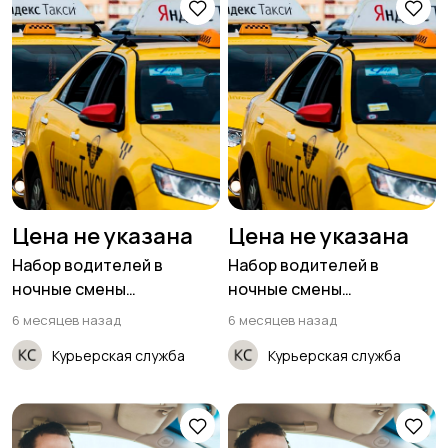
Цена не указана
Цена не указана
Набор водителей в
Набор водителей в
ночные смены
ночные смены
(приглашаем женщин)
(приглашаем женщин)
6 месяцев назад
6 месяцев назад
Курьерская служба
Курьерская служба