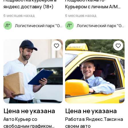
Туризм и гостиницы
Управление
яндекс.доставку (18+)
Курьером с личным А/М
недвижимостью
(18+)
6 месяцев назад
6 месяцев назад
Логистический парк "GSL"
Логистический парк "GSL"
Управление
Финансы
персоналом
Юриспруденция
Цена не указана
Цена не указана
Авто Курьер со
Работа в Яндекс.Такси на
свободным графиком
своем авто