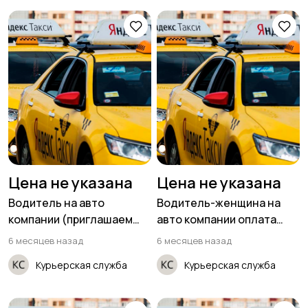
Цена не указана
Цена не указана
Водитель на авто
Водитель-женщина на
компании (приглашаем
авто компании оплата
женщин)
ежедневно
6 месяцев назад
6 месяцев назад
Курьерская служба
Курьерская служба