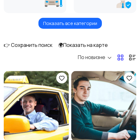
Показать все категории
Бытовые услуги и
Высший менеджмент
клининг
👉 Сохранить поиск
🌍Показать на карте
По новизне
Госслужба
Добыча сырья,
энергетика
Домашний персонал
Издательства и СМИ
Информационные
Искусство и