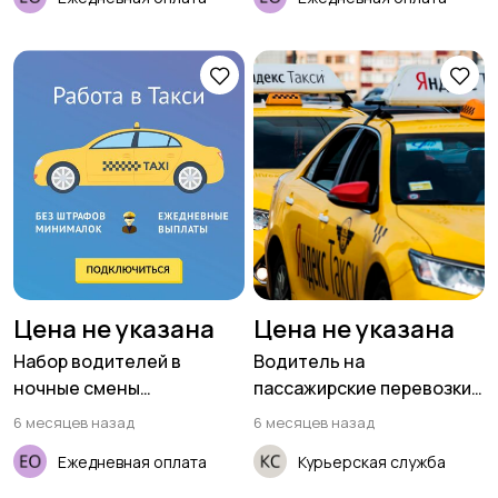
Цена не указана
Цена не указана
Набор водителей в
Водитель на
ночные смены
пассажирские перевозки
(приглашаем женщин)
(ищем женщин)
6 месяцев назад
6 месяцев назад
Ежедневная оплата
Курьерская служба