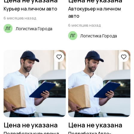
Цена не указана
Цена не указана
закупки
Курьер на личном авто
Автокурьер на личном
авто
6 месяцев назад
6 месяцев назад
Логистика Города
Производство
Рестораны и
Логистика Города
общепит
Сельское хозяйство
Спорт и красота
Страхование
Строительство и
ремонт
Цена не указана
Цена не указана
Подработка курьером в
Подработка Авто-