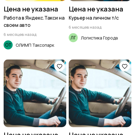
технологии
развлечения
Цена не указана
Цена не указана
Работа в Яндекс.Такси на
Курьер на личном т/с
своем авто
6 месяцев назад
Магазины
Маркетинг и реклама
6 месяцев назад
Логистика Города
ОЛИМП Таксопарк
Медицина
Начало карьеры
Образование и наука
Офисный персонал
Перевозки, склад,
Продажи