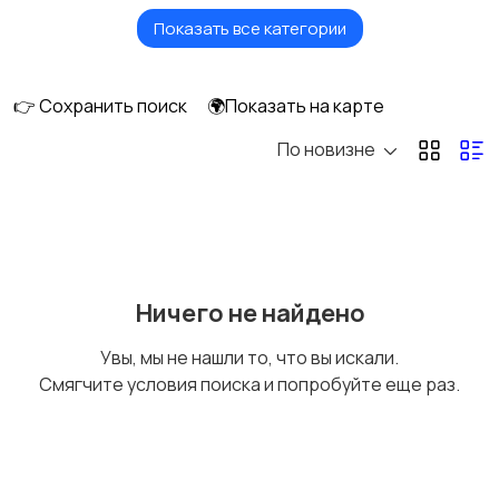
Показать все категории
Продажа комнаты
Продажа участка
👉 Сохранить поиск
🌍Показать на карте
По новизне
Аренда квартиры
Аренда комнаты
Аренда дома
Квартиры посуточно
Ничего не найдено
Увы, мы не нашли то, что вы искали.
Смягчите условия поиска и попробуйте еще раз.
Комнаты посуточно
Дома посуточно