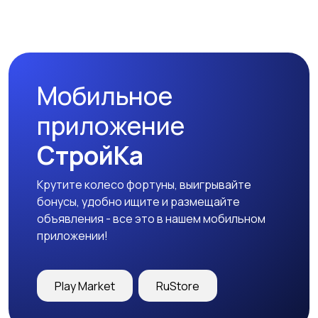
Коммерческая
Прочие строения
недвижимость
Мобильное
приложение
СтройКа
Крутите колесо фортуны, выигрывайте
бонусы, удобно ищите и размещайте
объявления - все это в нашем мобильном
приложении!
Play Market
RuStore