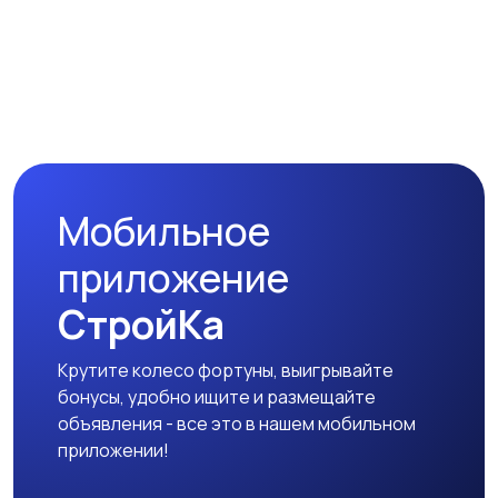
Спутниковое и
Аудиоусилители и
цифровое ТВ
ресиверы
Наушники
Микрофоны
Мобильное
Аксессуары
приложение
СтройКа
Крутите колесо фортуны, выигрывайте
бонусы, удобно ищите и размещайте
объявления - все это в нашем мобильном
приложении!