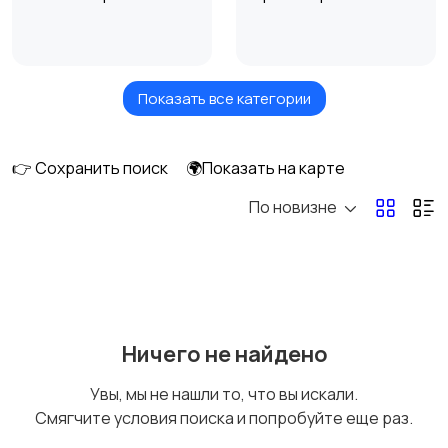
Показать все категории
Акустика, колонки,
Домашние
сабвуферы
кинотеатры
👉 Сохранить поиск
🌍Показать на карте
По новизне
DVD, Blu-ray и
Музыкальные центры
медиаплееры
и магнитолы
MP3-плееры и
Электронные книги
Ничего не найдено
портативное аудио
Увы, мы не нашли то, что вы искали.
Смягчите условия поиска и попробуйте еще раз.