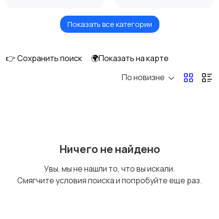
Показать все категории
Головные уборы
Домашняя одежда
👉 Сохранить поиск
🌍Показать на карте
По новизне
Комбинезоны
Нижнее белье
Обувь
Пиджаки и костюмы
Ничего не найдено
Увы, мы не нашли то, что вы искали.
Смягчите условия поиска и попробуйте еще раз.
Рубашки
Свитеры и толстовки