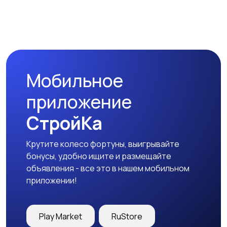
Спецодежда
Спортивная одежда
Мобильное
Футболки и поло
Штаны и шорты
приложение
СтройКа
Крутите колесо фортуны, выигрывайте
Другое
бонусы, удобно ищите и размещайте
объявления - все это в нашем мобильном
приложении!
Play Market
RuStore