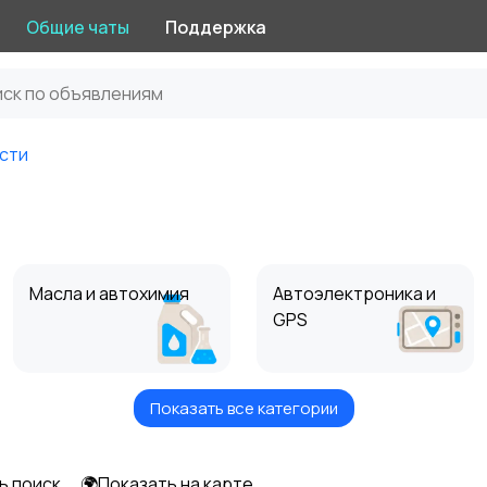
Общие чаты
Поддержка
сти
Масла и автохимия
Автоэлектроника и
GPS
Показать все категории
Мотоэкипировка
Другое
ь поиск
🌍Показать на карте