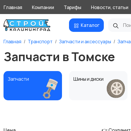
Главная
Компании
Тарифы
Новости, статьи
Каталог
Главная
Транспорт
Запчасти и аксессуары
Запча
Запчасти в Томске
Запчасти
Шины и диски
Противоугонные
Багажные системы и
устройства
прицепы
Цена
👉 Сохранит