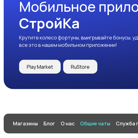
Мобильное прил
СтройКа
Крутите колесо фортуны, выигрывайте бонусы, у
все это в нашем мобильном приложении!
Play Market
RuStore
Магазины
Блог
О нас
Общие чаты
Служба 