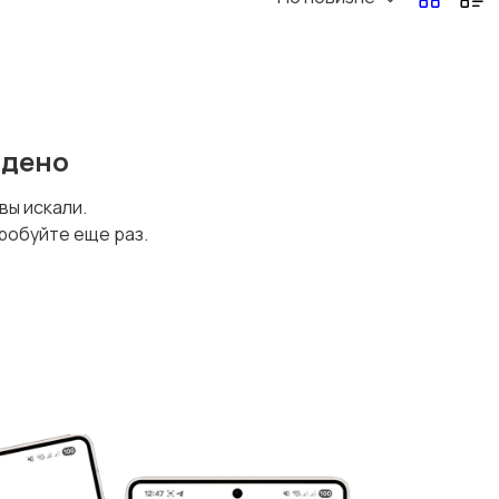
йдено
 вы искали.
робуйте еще раз.