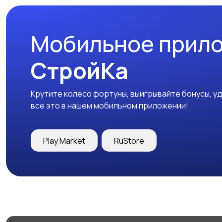
Мобильное прил
СтройКа
Крутите колесо фортуны, выигрывайте бонусы, у
все это в нашем мобильном приложении!
Play Market
RuStore