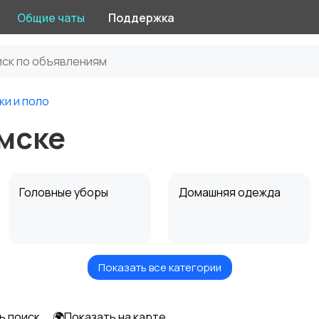
Общие чаты
Поддержка
ки и поло
омске
Головные уборы
Домашняя одежда
Показать все категории
Рубашки
Свитеры и толстовки
ь поиск
🌍Показать на карте