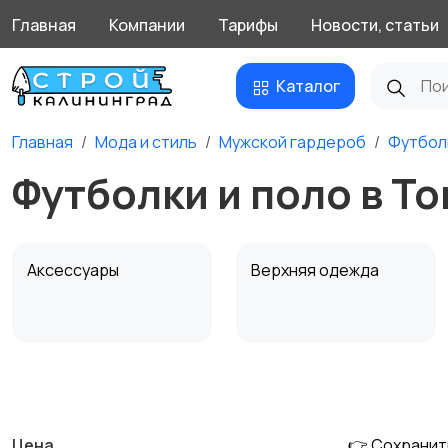
Главная
Компании
Тарифы
Новости, статьи
Каталог
Главная
Мода и стиль
Мужской гардероб
Футбол
Футболки и поло в Т
Аксессуары
Верхняя одежда
Обувь
Пиджаки и костюмы
Цена
👉 Сохранит