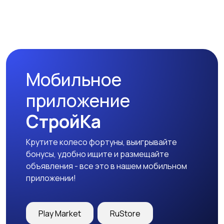
Наушники
Микрофоны
Мобильное
Аксессуары
приложение
СтройКа
Крутите колесо фортуны, выигрывайте
бонусы, удобно ищите и размещайте
объявления - все это в нашем мобильном
приложении!
Play Market
RuStore