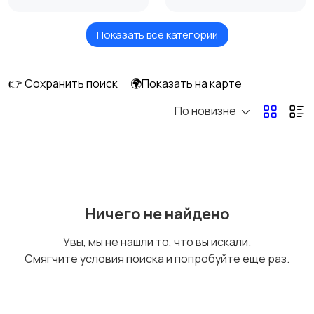
Показать все категории
Акустика, колонки,
Домашние
сабвуферы
кинотеатры
👉 Сохранить поиск
🌍Показать на карте
По новизне
DVD, Blu-ray и
Музыкальные центры
медиаплееры
и магнитолы
MP3-плееры и
Электронные книги
Ничего не найдено
портативное аудио
Увы, мы не нашли то, что вы искали.
Смягчите условия поиска и попробуйте еще раз.
Спутниковое и
Аудиоусилители и
цифровое ТВ
ресиверы