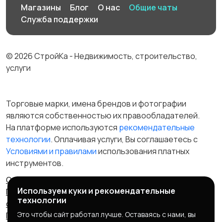
Магазины
Блог
О нас
Общие чаты
Служба поддержки
© 2026 СтройКа - Недвижимость, строительство,
услуги
Торговые марки, имена брендов и фотографии
являются собственностью их правообладателей.
На платформе используются
рекомендательные
технологии
. Оплачивая услуги, Вы соглашаетесь c
Условиями и правилами
использования платных
инструментов.
Отказ от ответственности
Правила сервиса
Используем куки и рекомендательные
Политика конфиденциальности
Пользовательское
технологии
соглашение
Запрещенные товары/услуги
Это чтобы сайт работал лучше. Оставаясь с нами, вы
Правообладателям
Партнерская программа