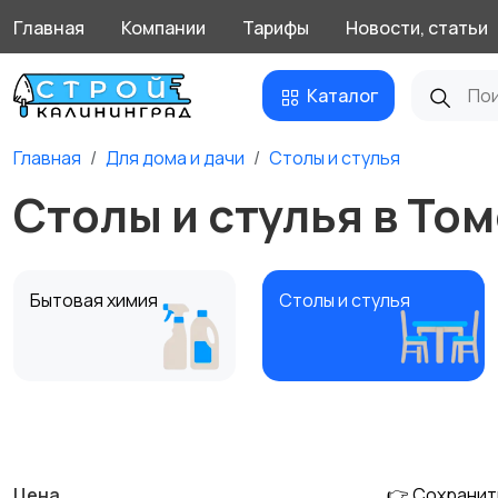
Главная
Компании
Тарифы
Новости, статьи
Каталог
Главная
Для дома и дачи
Столы и стулья
Столы и стулья в То
Бытовая химия
Столы и стулья
Кухонные гарнитуры
Освещение
Цена
👉 Сохранит