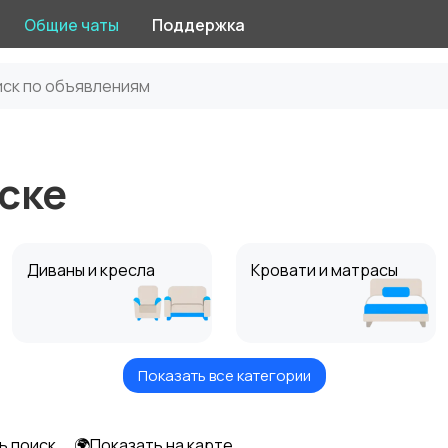
Общие чаты
Поддержка
мске
Диваны и кресла
Кровати и матрасы
Показать все категории
Оформление
Текстиль и ковры
интерьера
ь поиск
🌍Показать на карте