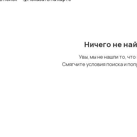
Охрана и
Другое
сигнализации
Ничего не на
Увы, мы не нашли то, что
Смягчите условия поиска и поп