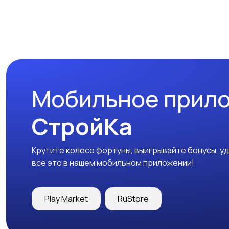
Мобильное прил
СтройКа
Крутите колесо фортуны, выигрывайте бонусы, у
все это в нашем мобильном приложении!
Play Market
RuStore