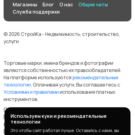
Магазины
Блог
О нас
Общие чаты
Служба поддержки
© 2026 СтройКа - Недвижимость, строительство,
услуги
Торговые марки, имена брендов и фотографии
являются собственностью их правообладателей.
На платформе используются
рекомендательные
технологии
. Оплачивая услуги, Вы соглашаетесь c
Условиями и правилами
использования платных
инструментов.
Отказ от ответственности
Правила сервиса
Используем куки и рекомендательные
Политика конфиденциальности
Пользовательское
технологии
соглашение
Запрещенные товары/услуги
Это чтобы сайт работал лучше. Оставаясь с нами, вы
Правообладателям
Партнерская программа