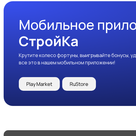
Мобильное прил
СтройКа
Крутите колесо фортуны, выигрывайте бонусы, у
все это в нашем мобильном приложении!
Play Market
RuStore