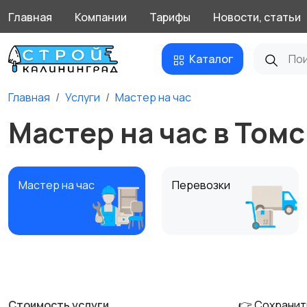
Главная
Компании
Тарифы
Новости, статьи
Каталог
Главная
Услуги
Мастер на час
Мастер на час в Томс
Мастер на час
Перевозки
Другое
Стоимость услуги
👉 Сохранит