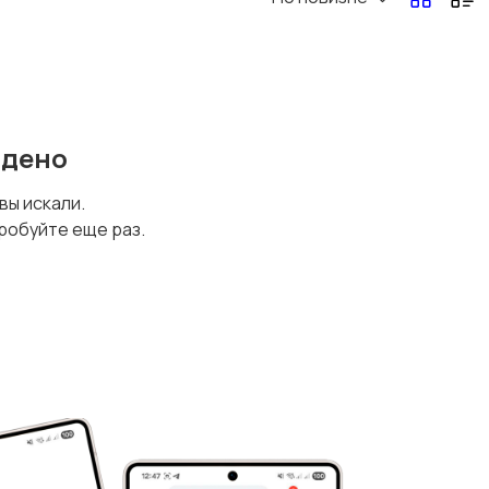
йдено
 вы искали.
робуйте еще раз.