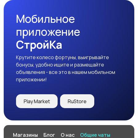
Мобильное
приложение
СтройКа
Крутите колесо фортуны, выигрывайте
бонусы, удобно ищите и размещайте
объявления - все это в нашем мобильном
приложении!
Play Market
RuStore
Магазины
Блог
О нас
Общие чаты