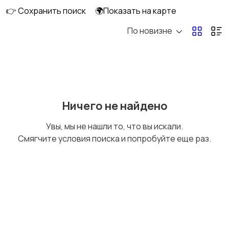
👉 Сохранить поиск
🌍Показать на карте
По новизне
Оргтехника и
Сетевое
расходники
оборудование
Мультимедиа
Накопители данных и
Ничего не найдено
картридеры
Увы, мы не нашли то, что вы искали.
Смягчите условия поиска и попробуйте еще раз.
Программное
Рули, джойстики,
обеспечение
геймпады
Комплектующие и
Аксессуары
запчасти