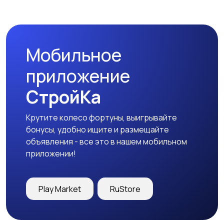
Наушники
Микрофоны
Мобильное
Аксессуары
приложение
СтройКа
Крутите колесо фортуны, выигрывайте
бонусы, удобно ищите и размещайте
объявления - все это в нашем мобильном
приложении!
Play Market
RuStore