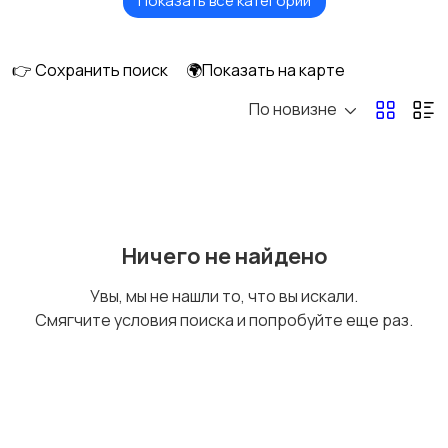
Показать все категории
Акустика, колонки,
Домашние
сабвуферы
кинотеатры
👉 Сохранить поиск
🌍Показать на карте
По новизне
DVD, Blu-ray и
Музыкальные центры
медиаплееры
и магнитолы
MP3-плееры и
Электронные книги
Ничего не найдено
портативное аудио
Увы, мы не нашли то, что вы искали.
Смягчите условия поиска и попробуйте еще раз.
Спутниковое и
Аудиоусилители и
цифровое ТВ
ресиверы