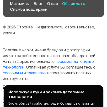
Магазины
Блог
О нас
Общие чаты
Служба поддержки
© 2026 СтройКа - Недвижимость, строительство,
услуги
Торговые марки, имена брендов и фотографии
являются собственностью их правообладателей.
На платформе используются
рекомендательные
технологии
. Оплачивая услуги, Вы соглашаетесь c
Условиями и правилами
использования платных
инструментов.
Отказ от ответственности
Правила сервиса
Используем куки и рекомендательные
Политика конфиденциальности
Пользовательское
технологии
соглашение
Запрещенные товары/услуги
Это чтобы сайт работал лучше. Оставаясь с нами, вы
Правообладателям
Партнерская программа