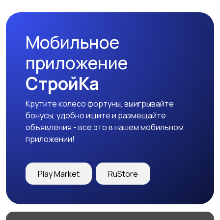
Мобильное
Сад и огород
Садовая мебель
приложение
СтройКа
Крутите колесо фортуны, выигрывайте
Охрана и
Другое
бонусы, удобно ищите и размещайте
сигнализации
объявления - все это в нашем мобильном
приложении!
Play Market
RuStore