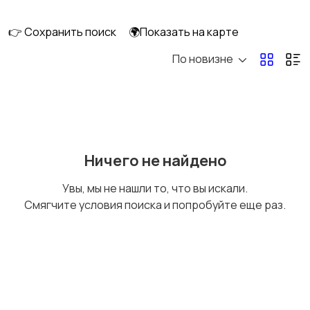
👉 Сохранить поиск
🌍Показать на карте
По новизне
Шкафы и комоды
Подставки и тумбы
Кухонные гарнитуры
Освещение
Ничего не найдено
Увы, мы не нашли то, что вы искали.
Смягчите условия поиска и попробуйте еще раз.
Оформление
Текстиль и ковры
интерьера
Посуда
Растения и семена