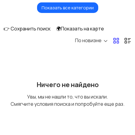
Показать все категории
Бытовые услуги и
Высший менеджмент
клининг
👉 Сохранить поиск
🌍Показать на карте
По новизне
Госслужба
Добыча сырья,
энергетика
Домашний персонал
Издательства и СМИ
Ничего не найдено
Увы, мы не нашли то, что вы искали.
Смягчите условия поиска и попробуйте еще раз.
Информационные
Искусство и
технологии
развлечения