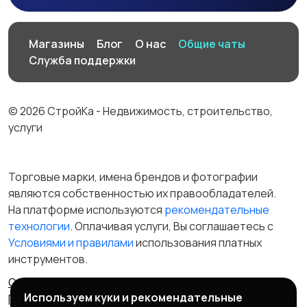
Производство
Рестораны и
Магазины
Блог
О нас
Общие чаты
общепит
Служба поддержки
© 2026 СтройКа - Недвижимость, строительство,
Сельское хозяйство
Спорт и красота
услуги
Торговые марки, имена брендов и фотографии
являются собственностью их правообладателей.
Страхование
Строительство и
На платформе используются
рекомендательные
ремонт
технологии
. Оплачивая услуги, Вы соглашаетесь c
Условиями и правилами
использования платных
инструментов.
Туризм и гостиницы
Управление
Отказ от ответственности
Правила сервиса
недвижимостью
Используем куки и рекомендательные
Политика конфиденциальности
Пользовательское