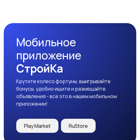
Магазины
Маркетинг и реклама
Мобильное
Медицина
Начало карьеры
приложение
СтройКа
Крутите колесо фортуны, выигрывайте
Образование и наука
Офисный персонал
бонусы, удобно ищите и размещайте
объявления - все это в нашем мобильном
приложении!
Перевозки, склад,
Продажи
Play Market
RuStore
закупки