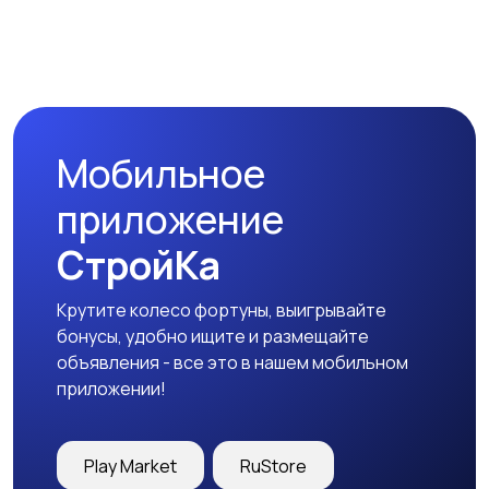
Коммерческая
Прочие строения
недвижимость
Мобильное
приложение
СтройКа
Крутите колесо фортуны, выигрывайте
бонусы, удобно ищите и размещайте
объявления - все это в нашем мобильном
приложении!
Play Market
RuStore