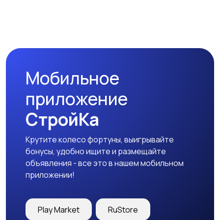
Коммерческая
Прочие строения
4
недвижимость
Мобильное
приложение
СтройКа
Крутите колесо фортуны, выигрывайте
бонусы, удобно ищите и размещайте
объявления - все это в нашем мобильном
приложении!
Play Market
RuStore